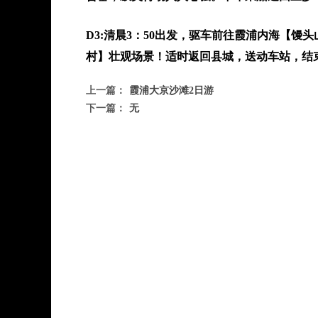
D3:清晨3：50出发，驱车前往霞浦内海【
村】壮观场景！适时返回县城，送动车站，结
上一篇：
霞浦大京沙滩2日游
下一篇：
无