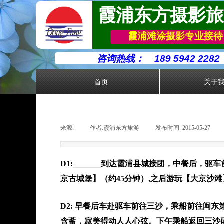
霞浦东方摄影旅
霞浦滩涂摄影专业接待
咨询热线：
189 5942 2282
首页
关于
来源:
|
作者:
霞浦东方旅游
|
发布时间:
2015-05-27
|
D1:_______到达霞浦县城接团，中餐后
京古城堡】（约45分钟）,之后游玩【大京沙
D2: 早餐后车赴驱车前往三沙，乘船前往闽
含蓄，寂美得动人人心弦。下午乘船返回三沙