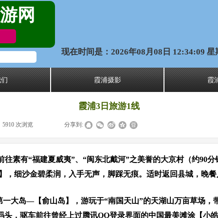
游网
现在时间是：2026年08月08日 12:34:10 
我们
霞浦摄影
霞
霞浦3日旅游1线
5910
次浏览
|
|
分享到:
，驱车前往素有“福建夏威夷”、“闽东北戴河”之美誉的大京村（约9
滩】，细沙金碧柔润，入手无声，脚踩无痕。适时返回县城，晚餐
东第一大岛—【俞山岛】，游玩于“南国天山”的天湖山万亩草场
码头，驱车前往曾经上过腾讯QQ登录界面的中国最美滩涂【小